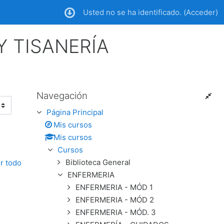
Usted no se ha identificado. (
Acceder
)
Y TISANERÍA
Navegación
Salta Navegación
Página Principal
Mis cursos
Mis cursos
Cursos
Biblioteca General
r todo
ENFERMERIA
ENFERMERIA - MÓD 1
ENFERMERIA - MÓD 2
ENFERMERIA - MÓD. 3