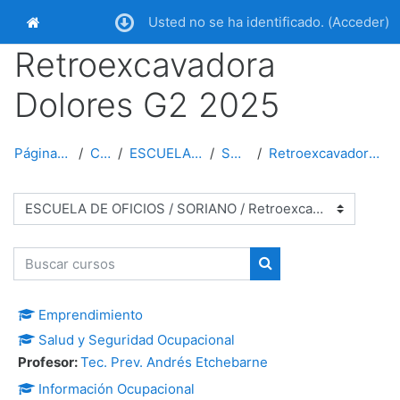
Salta al contenido principal
Usted no se ha identificado. (
Acceder
)
Página Principal
Retroexcavadora
Dolores G2 2025
Página Principal
Cursos
ESCUELA DE OFICIOS
SORIANO
Retroexcavadora Dolores G2 2025
Categorías
Buscar cursos
Buscar cursos
Emprendimiento
Salud y Seguridad Ocupacional
Profesor:
Tec. Prev. Andrés Etchebarne
Información Ocupacional