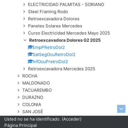
ELECTRICIDAD PALMITAS - SORIANO
Steel Framing Rodo
Retroexcavadora Dolores
Paneles Solares Mercedes
Curso Electricidad Mercedes Mayo 2025
Retroexcavadora Dolores G2 2025
EmpPRetroDol2
SalSegOcuRetroDol2
InfOcuPretroDol2
Retroexcavadora Mercedes 2025
ROCHA
MALDONADO
TACUAREMBO
DURAZNO
COLONIA
SAN JOSÉ
Usted no se ha identificado. (
Acceder
)
Página Principal